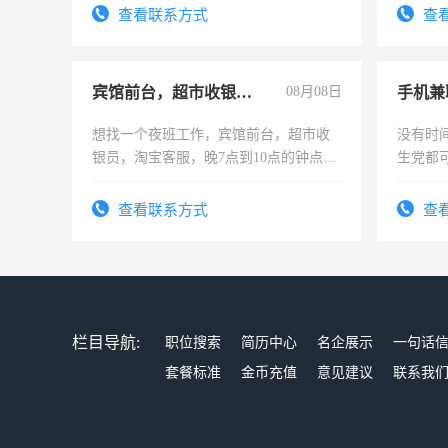
查看联系方式
查
宾馆前台，超市收银员，淘宝客服
08月08日
手机兼
想找一个夜班工作，宾馆前台，超市收
没有时
银员，淘宝客服，晚7点到10点的钟点
生党都
工，麻烦看到的老板加我微信聊，手机
间，一
号同微信
勤快的
查看联系方式
查
栏目导航:
职位搜索
简历中心
名企展示
一句话
套餐标准
金币充值
意见建议
联系我