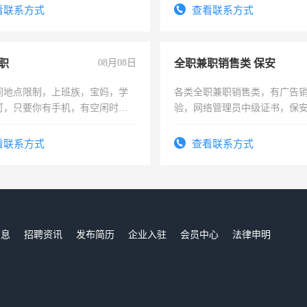
结识有识之士，共享未来。
看联系方式
查看联系方式
职
08月08日
全职兼职销售类 保安
间地点限制，上班族，宝妈，学
各类全职兼职销售类，有广告
可，只要你有手机，有空闲时
验，网络管理员中级证书，保
单一结，一天二三十不成问题，
队长，形象岗或幼儿园保安，
四五十，每天挣零花钱没问题！
有高低压电工证和十几年工作
看联系方式
查看联系方式
信息
招聘资讯
发布简历
企业入驻
会员中心
法律申明
们