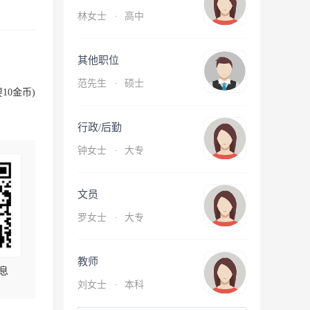
林女士
·
高中
其他职位
范先生
·
硕士
10金币)
行政/后勤
钟女士
·
大专
文员
罗女士
·
大专
教师
息
刘女士
·
本科