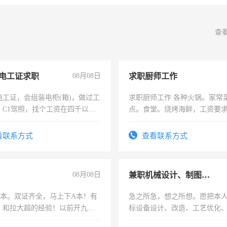
查
电工证求职
08月08日
求职厨师工作
电工证，会组装电柜(箱)，做过工
求职厨师工作 各种火锅。家常
；C1驾照，找个工资在四千以
点。食堂。烧烤海鲜，工资要求6
强县以外需要有住宿，保险勿扰
上
看联系方式
查看联系方式
08月08日
兼职机械设计、制图、设备改造
，B本。双证齐全，马上下A本！有
急之所急，想之所想。愿把本
，和拉大超的经验！以前开九米
标设备设计、改造、工艺优化
土车
作和分解的经验与您分享。 真