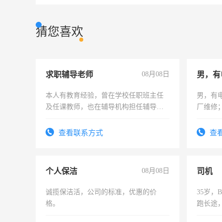
猜您喜欢
求职辅导老师
08月08日
男，有
本人有教育经验，曾在学校任职班主任
男，有
及任课教师，也在辅导机构担任辅导教
厂维修
师，求周一至周五辅导老师的工作
上，枣
电话
查看联系方式
查
个人保洁
08月08日
司机
诚揽保洁活，公司的标准，优惠的价
35岁
格。
跑长途
六，渣