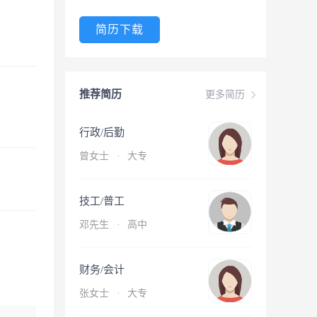
简历下载
推荐简历
更多简历
行政/后勤
曾女士
·
大专
技工/普工
邓先生
·
高中
财务/会计
张女士
·
大专