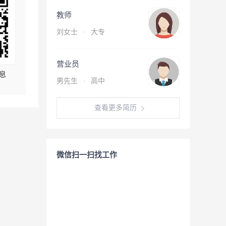
教师
刘女士
·
大专
营业员
息
男先生
·
高中
查看更多简历
微信扫一扫找工作