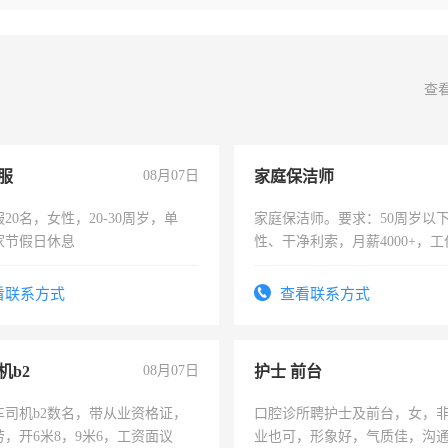
查
服
08月07日
家庭保洁师
20名，女性，20-30周岁，单
家庭保洁师。要求：50周岁以
家节假日休息
性、干净利索，月薪4000+，
时间灵活，不需坐班，适合宝
太太等。
看联系方式
查看联系方式
机b2
08月07日
护士 前台
车司机b2数名，带从业资格证，
口腔诊所聘护士及前台，女，
，开6米8，9米6，工资面议
业也可，形象好，气质佳，沟