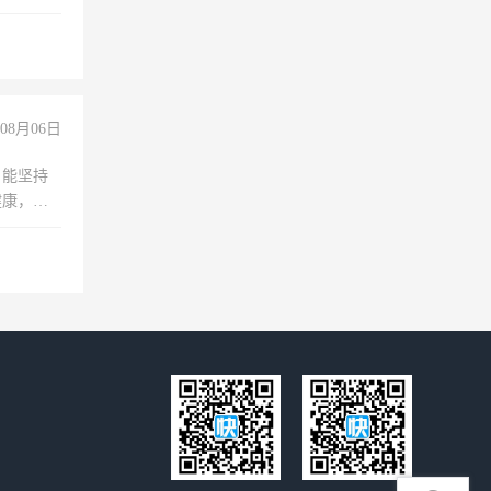
08月06日
，能坚持
健康，有
无犯罪记
上文化，
良好沟通