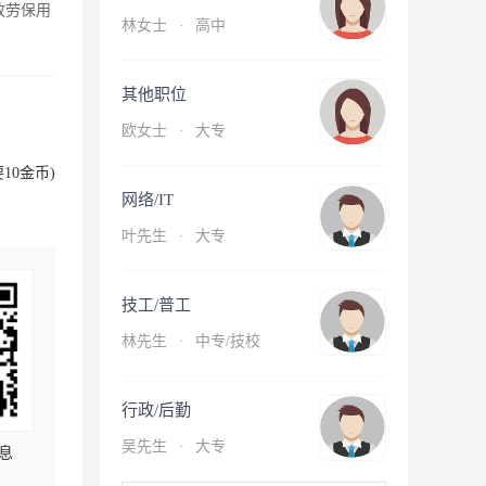
放劳保用
林女士
·
高中
其他职位
欧女士
·
大专
10金币)
网络/IT
叶先生
·
大专
技工/普工
林先生
·
中专/技校
行政/后勤
吴先生
·
大专
息