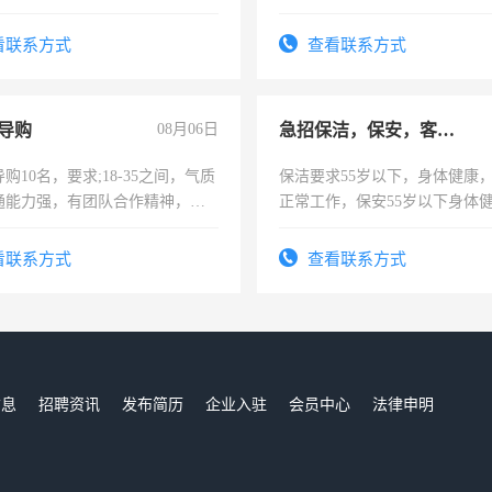
强。面试，周日休息。
看联系方式
查看联系方式
导购
08月06日
急招保洁，保安，客服，工程
购10名，要求;18-35之间，气质
保洁要求55岁以下，身体健康
通能力强，有团队合作精神，有
正常工作，保安55岁以下身体
，有工作经验者优先！
责任心形象端庄，遵纪守法，
录，客服要求45岁以下高中以
看联系方式
查看联系方式
懂电脑工作认真，性格开朗有
能力，工程，懂水电维修。
信息
招聘资讯
发布简历
企业入驻
会员中心
法律申明
们