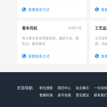
操作，工作态度认真，具有团队精神，
试用期1-3个月，转正后交纳五险，
查看联系方式
查
客车司机
08月07日
工艺品
有大客车安全驾驶经验，遵纪守法，管
工艺品导
吃注，薪资面议
佳，沟
上进心
查看联系方式
查
栏目导航:
职位搜索
简历中心
名企展示
一句话
套餐标准
金币充值
意见建议
联系我