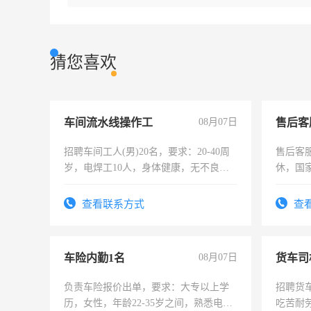
猜您喜欢
车间流水线操作工
08月07日
售后客
招聘车间工人(男)20名，要求：20-40周
售后客服
岁，电焊工10人，身体健康，无不良嗜
休，国
好。薪资：4500-7000元，标准八人间住
宿，免费发放劳保用品，两班倒，每月
查看联系方式
查
25号准时发放工资，工作时间10小时
车险内勤1名
08月07日
货车司
负责车险报价出单，要求：大专以上学
招聘货
历，女性，年龄22-35岁之间，熟悉电脑
吃苦耐劳